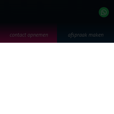
contact opnemen
afspraak maken
our mission
Een flinke dosis ondernemingsdrang, een grote portie lef
en een diep gekoesterde droom. Bij Emixion geen sterke
of heldhaftige verhalen of een super stoere reden van
bestaan. Het verhaal van Emixion begon in 2005 zoals het
verhaal van vele organisaties begint…
Inmiddels is het meer dan twintig jaar geleden dat John