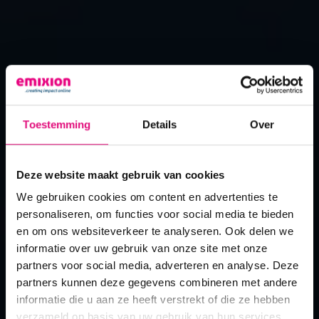
Toestemming
Details
Over
Deze website maakt gebruik van cookies
our mission
We gebruiken cookies om content en advertenties te
personaliseren, om functies voor social media te bieden
the crew
en om ons websiteverkeer te analyseren. Ook delen we
informatie over uw gebruik van onze site met onze
samen winnen we...
partners voor social media, adverteren en analyse. Deze
vacatures
partners kunnen deze gegevens combineren met andere
altijd
informatie die u aan ze heeft verstrekt of die ze hebben
verzameld op basis van uw gebruik van hun services.