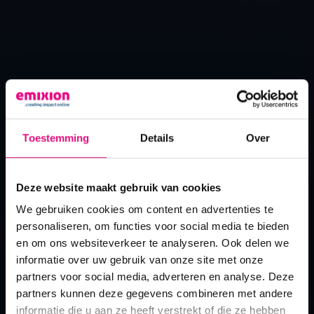
Toestemming
Details
Over
Deze website maakt gebruik van cookies
our mission
We gebruiken cookies om content en advertenties te
personaliseren, om functies voor social media te bieden
the crew
en om ons websiteverkeer te analyseren. Ook delen we
informatie over uw gebruik van onze site met onze
samen winnen we...
partners voor social media, adverteren en analyse. Deze
vacatures
partners kunnen deze gegevens combineren met andere
informatie die u aan ze heeft verstrekt of die ze hebben