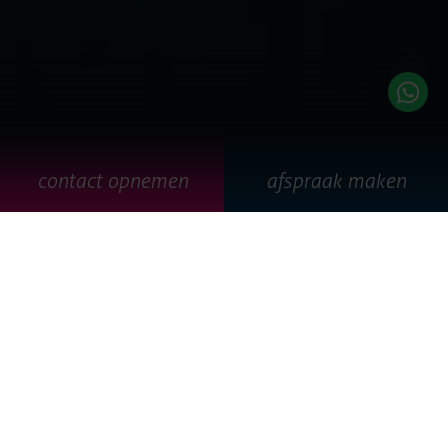
contact opnemen
afspraak maken
our mission
Een flinke dosis ondernemingsdrang, een grote portie lef
en een diep gekoesterde droom. Bij Emixion geen sterke
of heldhaftige verhalen of een super stoere reden van
bestaan. Het verhaal van Emixion begon in 2005 zoals het
verhaal van vele organisaties begint…