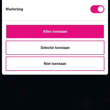
support
Marketing
ook resultaat?
Alles toestaan
contact
Selectie toestaan
Niet toestaan