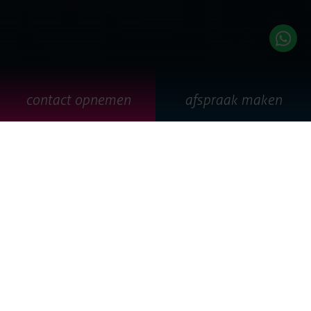
contact opnemen
afspraak maken
our mission
Een flinke dosis ondernemingsdrang, een grote portie lef
en een diep gekoesterde droom. Bij Emixion geen sterke
of heldhaftige verhalen of een super stoere reden van
bestaan. Het verhaal van Emixion begon in 2005 zoals het
verhaal van vele organisaties begint…
Inmiddels is het meer dan twintig jaar geleden dat John