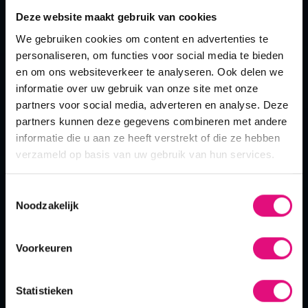
Deze website maakt gebruik van cookies
our mission
We gebruiken cookies om content en advertenties te
personaliseren, om functies voor social media te bieden
the crew
en om ons websiteverkeer te analyseren. Ook delen we
informatie over uw gebruik van onze site met onze
samen winnen we...
partners voor social media, adverteren en analyse. Deze
vacatures
partners kunnen deze gegevens combineren met andere
altijd
informatie die u aan ze heeft verstrekt of die ze hebben
verzameld op basis van uw gebruik van hun services.
blog
are you ready for the launch?
Toestemmingsselectie
contact
Noodzakelijk
portfolio
Voorkeuren
onze diensten
diensten
Statistieken
bekijk portfolio