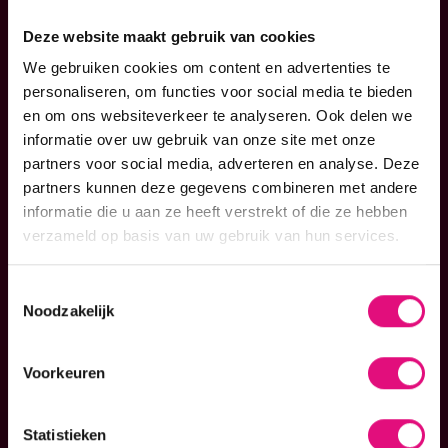
Deze website maakt gebruik van cookies
our mission
Bij Emixion geloven we in de kracht van een effectieve
We gebruiken cookies om content en advertenties te
marketingstrategie gecombineerd met een professionele
personaliseren, om functies voor social media te bieden
the crew
website. Met onze Website as a Service (WaaS®) en
en om ons websiteverkeer te analyseren. Ook delen we
Marketing as a Service (MaaS®) bieden we jou de
informatie over uw gebruik van onze site met onze
mogelijkheid om te profiteren van de kennis en
partners voor social media, adverteren en analyse. Deze
vacatures
vaardigheden van onze marketing-, design- en
partners kunnen deze gegevens combineren met andere
development specialisten, allemaal onder één dak voor
informatie die u aan ze heeft verstrekt of die ze hebben
een vast bedrag per maand zonder gedoe, mét resultaat!
verzameld op basis van uw gebruik van hun services.
blog
Toestemmingsselectie
contact
Noodzakelijk
marketing as a service
portfolio
Voorkeuren
website as a service
diensten
Statistieken