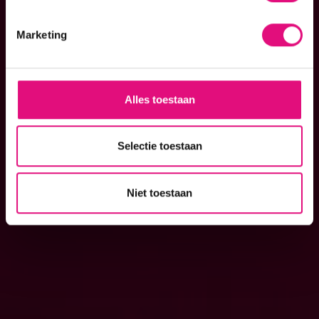
support
Marketing
ook resultaat?
Alles toestaan
contact
Selectie toestaan
Niet toestaan