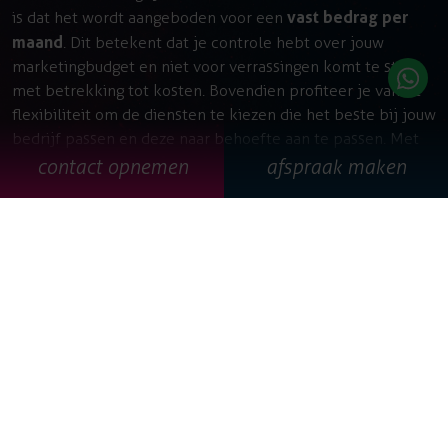
vast bedrag per
is dat het wordt aangeboden voor een
maand
. Dit betekent dat je controle hebt over jouw
marketingbudget en niet voor verrassingen komt te staan
met betrekking tot kosten. Bovendien profiteer je van de
flexibiliteit om de diensten te kiezen die het beste bij jouw
bedrijf passen en deze naar behoefte aan te passen. Met
Marketing as a Service
Website as a Service
&
krijg je
contact opnemen
afspraak maken
niet alleen toegang tot een team van professionals, maar
ook tot de nieuwste tools en technologieën op het gebied
van marketing en development. Dit stelt jou in staat om
concurrentievoordeel te behalen en jouw bedrijf te
onderscheiden in de online wereld. De samenhang tussen
een goede website en succesvolle online marketing is
groot. Het één gaat niet zonder het ander. Door MaaS® en
WaaS® blijven jouw website en/of online
marketingactiviteiten altijd up to date en succesvol tegen
een vaste prijs per maand. Dát is het succes van MaaS® en
WaaS®!