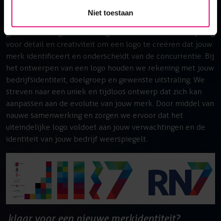
logo ontwerp
Niet toestaan
Een krachtig logo is het gezicht van jouw merk. Onze
getalenteerde grafisch vormgevers hebben een scherp oog
voor detail en creativiteit om een logo te creëren dat jouw
merk identificeert en onderscheidt van de concurrentie. Bij
het ontwerpen van een logo houden we rekening met jouw
bedrijfsidentiteit, doelgroep en gewenste uitstraling. We
streven naar een uniek en tijdloos ontwerp dat zich kan
aanpassen aan de evolutie van jouw merk. Door middel van
nauwe samenwerking en zorgen we ervoor dat het
uiteindelijke logo voldoet aan jouw verwachtingen en de
identiteit van jouw bedrijf weerspiegelt.
klaar voor een nieuwe merkidentiteit?