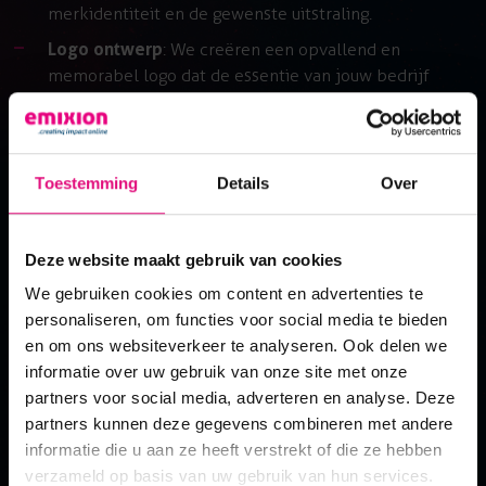
merkidentiteit en de gewenste uitstraling.
Logo ontwerp
: We creëren een opvallend en
memorabel logo dat de essentie van jouw bedrijf
weerspiegelt.
Visuele elementen
: We ontwikkelen grafische
elementen, pictogrammen en patronen die jouw
Toestemming
Details
Over
huisstijl versterken.
Templates en documentatie
: We creëren templates
voor briefpapier, visitekaartjes en andere zakelijke
Deze website maakt gebruik van cookies
our mission
documenten. Daarnaast stellen we een
We gebruiken cookies om content en advertenties te
huisstijlhandboek op dat dient als leidraad voor het
personaliseren, om functies voor social media te bieden
gebruik van de huisstijl.
the crew
en om ons websiteverkeer te analyseren. Ook delen we
informatie over uw gebruik van onze site met onze
partners voor social media, adverteren en analyse. Deze
vacatures
partners kunnen deze gegevens combineren met andere
informatie die u aan ze heeft verstrekt of die ze hebben
verzameld op basis van uw gebruik van hun services.