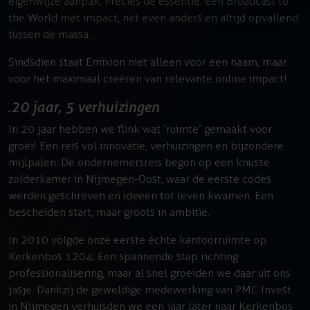
eigenwijze aanpak. Precies de essentie: een Broadcast to
the World met impact, nét even anders en altijd opvallend
tussen de massa.
Sindsdien staat Emixion niet alleen voor een naam, maar
voor het maximaal creëren van relevante online impact!
20 jaar, 5 verhuizingen
In 20 jaar hebben we flink wat ‘ruimte’ gemaakt voor
groei! Een reis vol innovatie, verhuizingen en bijzondere
mijlpalen. De ondernemersreis begon op een knusse
zolderkamer in Nijmegen-Oost, waar de eerste codes
werden geschreven en ideeën tot leven kwamen. Een
bescheiden start, maar groots in ambitie.
In 2010 volgde onze eerste échte kantoorruimte op
Kerkenbos 1204. Een spannende stap richting
professionalisering, maar al snel groeiden we daar uit ons
jasje. Dankzij de geweldige medewerking van PMC Invest
in Nijmegen verhuisden we een jaar later naar Kerkenbos