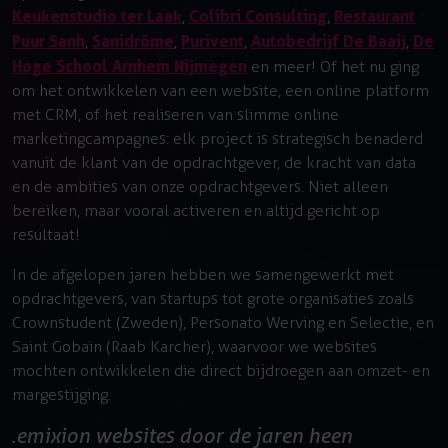
Keukenstudio ter Laak
Colibri Consulting
Restaurant
,
,
Puur Sanh
Sanidrõme
Purivent
Autobedrijf De Baaij
De
,
,
,
,
Hoge School Arnhem Nijmegen
en meer! Of het nu ging
om het ontwikkelen van een website, een online platform
met CRM, of het realiseren van slimme online
marketingcampagnes: elk project is strategisch benaderd
vanuit de klant van de opdrachtgever, de kracht van data
en de ambities van onze opdrachtgevers. Niet alleen
bereiken, maar vooral activeren en altijd gericht op
resultaat!
In de afgelopen jaren hebben we samengewerkt met
opdrachtgevers, van startups tot grote organisaties zoals
Crownstudent (Zweden), Personato Werving en Selectie, en
Saint Gobain (Raab Karcher), waarvoor we websites
mochten ontwikkelen die direct bijdroegen aan omzet- en
margestijging.
emixion websites door de jaren heen