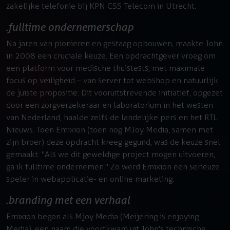
zakelijke telefonie bij KPN CSS Telecom in Utrecht.
fulltime ondernemerschap
Na jaren van pionieren en gestaag opbouwen, maakte John
in 2008 een cruciale keuze. Een opdrachtgever vroeg om
een platform voor medische thuistests, met maximale
focus op veiligheid – van server tot webshop en natuurlijk
de juiste propositie. Dit vooruitstrevende initiatief, opgezet
door een zorgverzekeraar en laboratorium in het westen
van Nederland, haalde zelfs de landelijke pers en het RTL
Nieuws. Toen Emixion (toen nog MJoy Media, samen met
zijn broer) deze opdracht kreeg gegund, was de keuze snel
gemaakt: "Als we dit geweldige project mogen uitvoeren,
ga ik fulltime ondernemen." Zo werd Emixion een serieuze
speler in webapplicatie- en online marketing.
branding met een verhaal
Emixion begon als Mjoy Media (Meijering is enjoying
Media), een naam die voortkwam uit John's technische