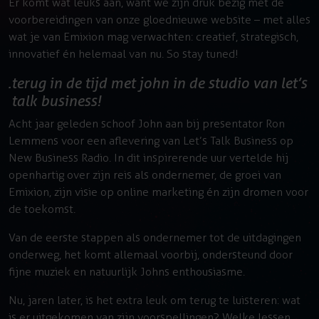
Er komt wat leuks aan, want we zijn druk bezig met de
voorbereidingen van onze gloednieuwe website – met alles
wat je van Emixion mag verwachten: creatief, strategisch,
innovatief én helemaal van nu. So stay tuned!
terug in de tijd met john in de studio van let’s
talk business!
Acht jaar geleden schoof John aan bij presentator Ron
Lemmens voor een aflevering van Let’s Talk Business op
New Business Radio. In dit inspirerende uur vertelde hij
openhartig over zijn reis als ondernemer, de groei van
Emixion, zijn visie op online marketing én zijn dromen voor
de toekomst.
Van de eerste stappen als ondernemer tot de uitdagingen
onderweg, het komt allemaal voorbij, ondersteund door
fijne muziek en natuurlijk Johns enthousiasme.
Nu, jaren later, is het extra leuk om terug te luisteren: wat
is er uitgekomen van zijn voorspellingen? Welke lessen