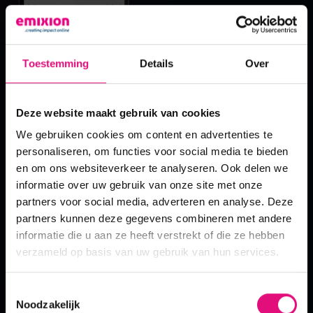
Toestemming
Details
Over
Deze website maakt gebruik van cookies
our mission
Leuke anekdote: kort na de naamsverandering ontmoette
We gebruiken cookies om content en advertenties te
John iemand uit Catalonië. Nieuwsgierig legde hij zijn
personaliseren, om functies voor social media te bieden
nieuwe visitekaartje voor en vroeg wat zij dacht dat het
the crew
en om ons websiteverkeer te analyseren. Ook delen we
betekende. Haar antwoord: afhankelijk van de context kon
informatie over uw gebruik van onze site met onze
Emixion zowel uitzenden, uitgezonderd als uitzondering
partners voor social media, adverteren en analyse. Deze
betekenen.
vacatures
partners kunnen deze gegevens combineren met andere
informatie die u aan ze heeft verstrekt of die ze hebben
In 2016 was het tijd voor een complete restyling van de
verzameld op basis van uw gebruik van hun services.
huisstijl en het logo. Dit logo, inmiddels negen jaar geleden
blog
samen met Tom Oude Vrielink ontworpen, prijkt nog
steeds trots – vijf meter groot – aan de muur van ons
Toestemmingsselectie
contact
Noodzakelijk
kantoor op het Kerkenbos 1103C in Nijmegen.