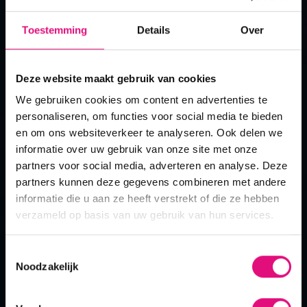
Toestemming
Details
Over
Deze website maakt gebruik van cookies
our mission
We gebruiken cookies om content en advertenties te
personaliseren, om functies voor social media te bieden
the crew
en om ons websiteverkeer te analyseren. Ook delen we
informatie over uw gebruik van onze site met onze
samen winnen we...
partners voor social media, adverteren en analyse. Deze
vacatures
partners kunnen deze gegevens combineren met andere
altijd
informatie die u aan ze heeft verstrekt of die ze hebben
verzameld op basis van uw gebruik van hun services.
blog
are you ready for the launch?
Toestemmingsselectie
contact
Noodzakelijk