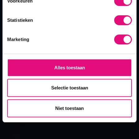
portfolio
Voorkeuren
onze diensten
diensten
Statistieken
bekijk portfolio
support
Marketing
ook resultaat?
Alles toestaan
contact
Selectie toestaan
Niet toestaan