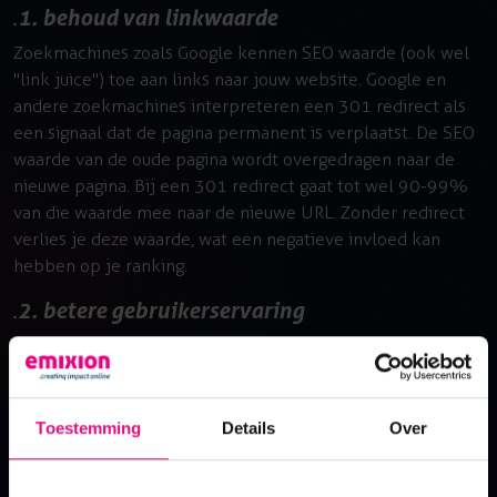
1. behoud van linkwaarde
Zoekmachines zoals Google kennen SEO waarde (ook wel
"link juice") toe aan links naar jouw website. Google en
andere zoekmachines interpreteren een 301 redirect als
een signaal dat de pagina permanent is verplaatst. De SEO
waarde van de oude pagina wordt overgedragen naar de
nieuwe pagina. Bij een 301 redirect gaat tot wel 90-99%
van die waarde mee naar de nieuwe URL. Zonder redirect
verlies je deze waarde, wat een negatieve invloed kan
hebben op je ranking.
2. betere gebruikerservaring
Niets is frustrerender voor een bezoeker dan een 404-
foutmelding. Door een redirect in te stellen, zorg je ervoor
dat bezoekers probleemloos naar de juiste pagina worden
geleid. Ook geven een 301 in plaats van 404 foutmelding
Toestemming
Details
Over
een positief signaal aan zoekmachines.
3. migraties en herstructurering van websites