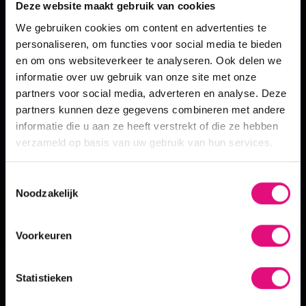
Deze website maakt gebruik van cookies
our mission
Bij het verhuizen naar een nieuw domein of het
We gebruiken cookies om content en advertenties te
herstructureren van je website helpt een 301 redirect om
personaliseren, om functies voor social media te bieden
je oude bezoekers te behouden én zoekmachines te
the crew
en om ons websiteverkeer te analyseren. Ook delen we
informeren over de wijzigingen.
informatie over uw gebruik van onze site met onze
partners voor social media, adverteren en analyse. Deze
4. vermijden van dubbele content
vacatures
partners kunnen deze gegevens combineren met andere
301 redirects helpen je om dubbele content te
informatie die u aan ze heeft verstrekt of die ze hebben
voorkomen. Zoekmachines hebben moeite met dubbele
verzameld op basis van uw gebruik van hun services.
blog
content (duplicate content) en kunnen je website hiervoor
straffen.
Toestemmingsselectie
contact
Noodzakelijk
portfolio
Voorkeuren
diensten
wanneer gebruik je een 301 redirect?
Statistieken
Er zijn verschillende situaties waarin het gebruik van een