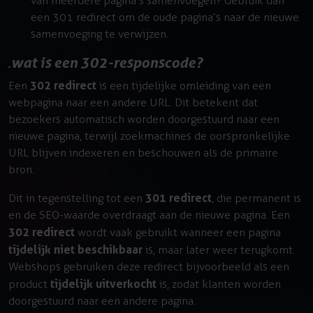
van meerdere pagina’s samenvoegen? Gebruik dan
een 301 redirect om de oude pagina’s naar de nieuwe
samenvoeging te verwijzen.
wat is een 302-responscode?
302 redirect
Een
is een tijdelijke omleiding van een
webpagina naar een andere URL. Dit betekent dat
bezoekers automatisch worden doorgestuurd naar een
nieuwe pagina, terwijl zoekmachines de oorspronkelijke
URL blijven indexeren en beschouwen als de primaire
bron.
301 redirect
Dit in tegenstelling tot een
, die permanent is
en de SEO-waarde overdraagt aan de nieuwe pagina. Een
302 redirect
wordt vaak gebruikt wanneer een pagina
tijdelijk niet beschikbaar
is, maar later weer terugkomt.
Webshops gebruiken deze redirect bijvoorbeeld als een
tijdelijk uitverkocht
product
is, zodat klanten worden
doorgestuurd naar een andere pagina.